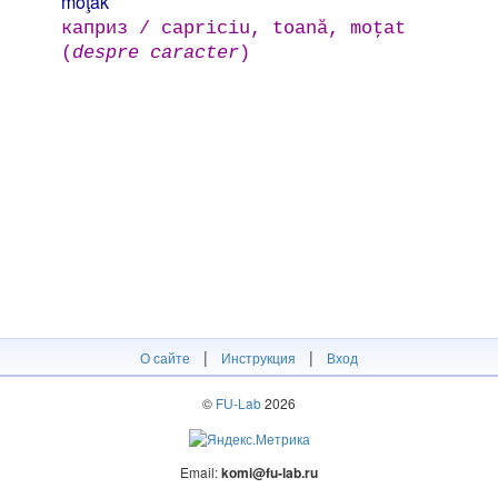
moţak
каприз / capriciu, toană, moţat
(
despre caracter
)
|
|
О сайте
Инструкция
Вход
©
FU-Lab
2026
Email:
komi@fu-lab.ru