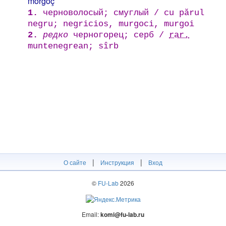
morgoç
1.
черноволосый; смуглый / cu părul
negru; negricios, murgoci, murgoi
2.
редко
черногорец; серб /
rar.
muntenegrean; sîrb
|
|
О сайте
Инструкция
Вход
©
FU-Lab
2026
Email:
komi@fu-lab.ru