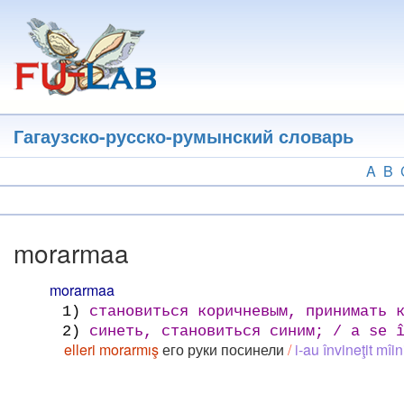
Перейти
к
основному
содержанию
Гагаузско-русско-румынский словарь
A
B
morarmaa
morarmaa
1)
становиться коричневым, принимать к
2)
синеть, становиться синим; / a se î
elleri morarmış
его руки посинели
/
i-au învineţit mîin