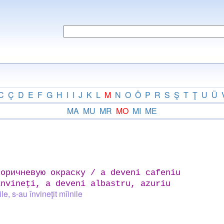
C
Ç
D
E
F
G
H
I
I
J
K
L
M
N
O
Ö
P
R
S
Ş
T
Ţ
U
Ü
MA
MU
MR
MO
MI
ME
оричневую окраску / a deveni cafeniu
nvineţi, a deveni albastru, azuriu
ile, s-au învineţit mîinile