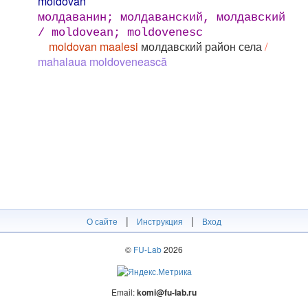
moldovan
молдаванин; молдаванский, молдавский
/ moldovean; moldovenesc
moldovan maalesi
молдавский район села
/
mahalaua moldovenească
|
|
О сайте
Инструкция
Вход
©
FU-Lab
2026
Email:
komi@fu-lab.ru