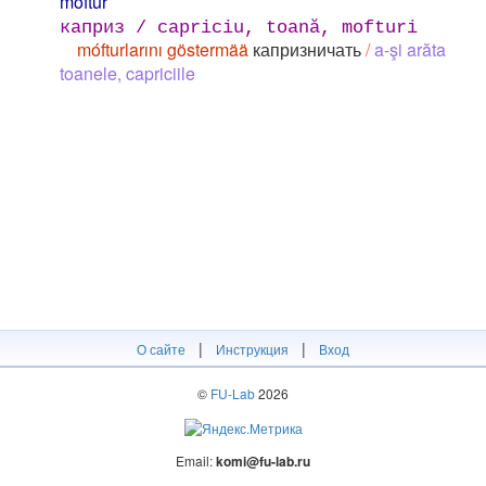
móftur
каприз / capriciu, toană, mofturi
mófturlarını göstermää
капризничать
/
a-şi arăta
toanele, capriciile
|
|
О сайте
Инструкция
Вход
©
FU-Lab
2026
Email:
komi@fu-lab.ru