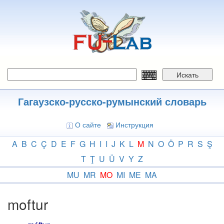
Перейти
к
основному
содержанию
Искать
Гагаузско-русско-румынский словарь
О сайте
Инструкция
A
B
C
Ç
D
E
F
G
H
I
I
J
K
L
M
N
O
Ö
P
R
S
Ş
T
Ţ
U
Ü
V
Y
Z
MU
MR
MO
MI
ME
MA
moftur