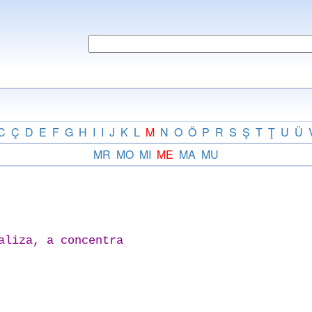
C
Ç
D
E
F
G
H
I
I
J
K
L
M
N
O
Ö
P
R
S
Ş
T
Ţ
U
Ü
MR
MO
MI
ME
MA
MU
aliza, a concentra