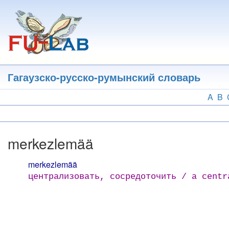
Перейти
к
основному
содержанию
Гагаузско-русско-румынский словарь
A
B
merkezlemää
merkezlemää
централизовать, сосредоточить / a centr