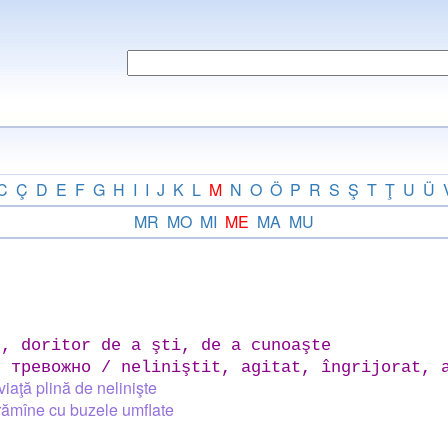
C
Ç
D
E
F
G
H
I
I
J
K
L
M
N
O
Ö
P
R
S
Ş
T
Ţ
U
Ü
MR
MO
MI
ME
MA
MU
, doritor de a şti, de a cunoaşte
 тревожно / neliniştit, agitat, îngrijorat, a
viaţă plină de nelinişte
rămîne cu buzele umflate