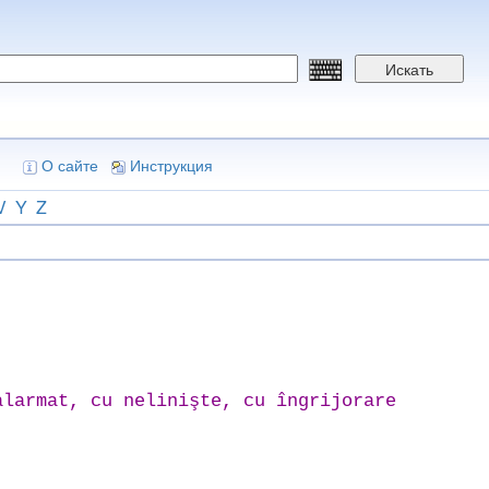
Искать
О сайте
Инструкция
V
Y
Z
larmat, cu nelinişte, cu îngrijorare