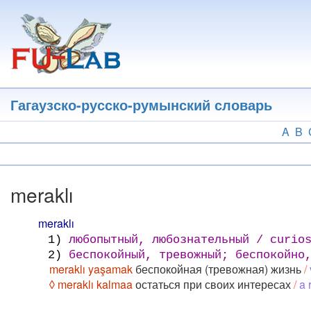
Перейти
к
основному
содержанию
Гагаузско-русско-румынский словарь
A
B
meraklı
meraklı
1)
любопытный, любознательный / curios
2)
беспокойный, тревожный; беспокойно,
meraklı yaşamak
беспокойная (тревожная) жизнь
/
◊ meraklı kalmaa
остаться при своих интересах
/
a 