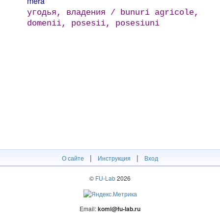
mera
угодья, владения / bunuri agricole,
domenii, posesii, posesiuni
|
|
О сайте
Инструкция
Вход
©
FU-Lab
2026
Email:
komi@fu-lab.ru