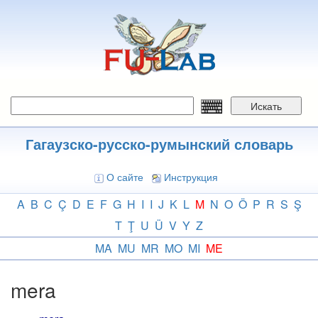
Перейти
к
основному
содержанию
Искать
Гагаузско-русско-румынский словарь
О сайте
Инструкция
A
B
C
Ç
D
E
F
G
H
I
I
J
K
L
M
N
O
Ö
P
R
S
Ş
T
Ţ
U
Ü
V
Y
Z
MA
MU
MR
MO
MI
ME
mera