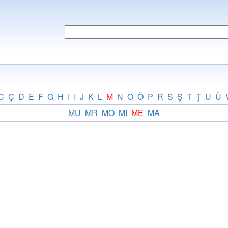
C
Ç
D
E
F
G
H
I
I
J
K
L
M
N
O
Ö
P
R
S
Ş
T
Ţ
U
Ü
MU
MR
MO
MI
ME
MA