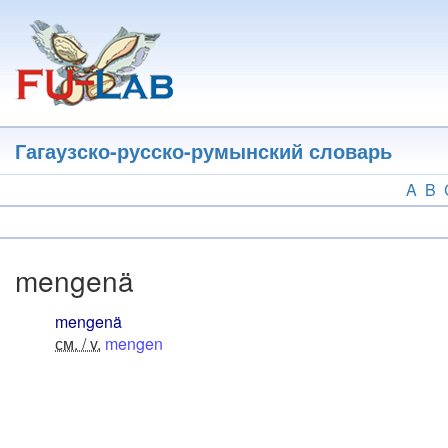
Перейти
к
основному
содержанию
Гагаузско-русско-румынский словарь
A
B
mengenä
mengenä
см. / v.
mengen