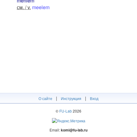
mehlem
см. / v.
meelem
|
|
О сайте
Инструкция
Вход
©
FU-Lab
2026
Email:
komi@fu-lab.ru