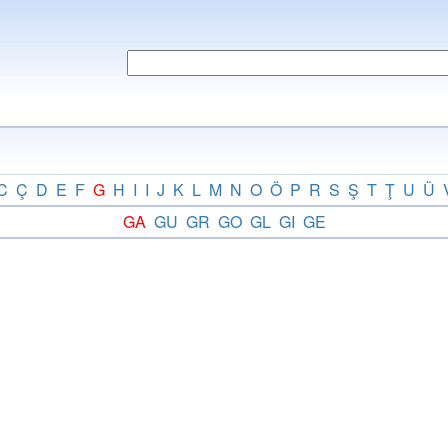
C
Ç
D
E
F
G
H
I
I
J
K
L
M
N
O
Ö
P
R
S
Ş
T
Ţ
U
Ü
GA
GU
GR
GO
GL
GI
GE