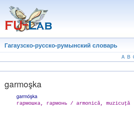
Перейти
к
основному
содержанию
Гагаузско-русско-румынский словарь
A
B
garmoşka
garmóşka
гармошка, гармонь / armonică, muzicuţă