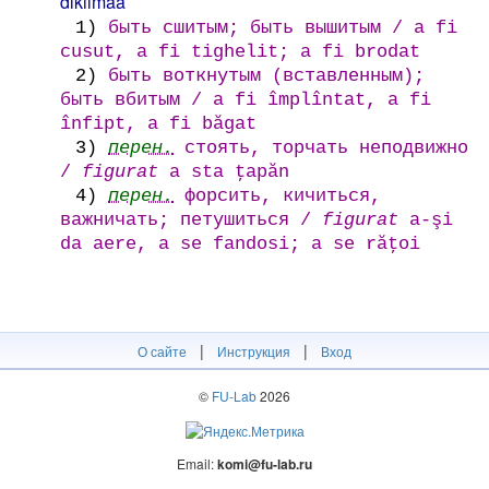
dikilmää
1)
быть сшитым; быть вышитым / a fi
cusut, a fi tighelit; a fi brodat
2)
быть воткнутым (вставленным);
быть вбитым / a fi împlîntat, a fi
înfipt, a fi băgat
3)
перен.
стоять, торчать неподвижно
/
figurat
a sta ţapăn
4)
перен.
форсить, кичиться,
важничать; петушиться /
figurat
a-şi
da aere, a se fandosi; a se răţoi
|
|
О сайте
Инструкция
Вход
©
FU-Lab
2026
Email:
komi@fu-lab.ru