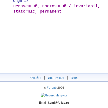
diişilmäz
неизменный, постоянный / invariabil,
statornic, permanent
|
|
О сайте
Инструкция
Вход
©
FU-Lab
2026
Email:
komi@fu-lab.ru