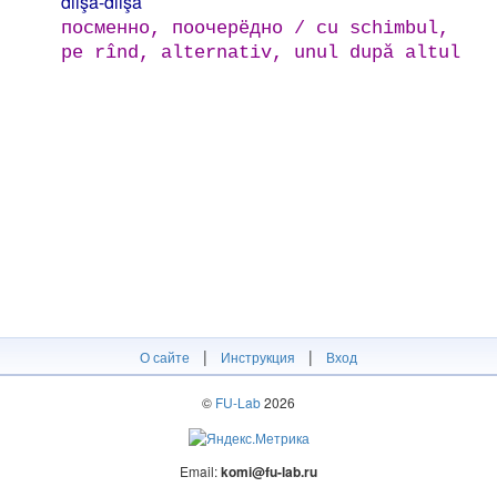
diişä-diişä
посменно, поочерёдно / cu schimbul,
pe rînd, alternativ, unul după altul
|
|
О сайте
Инструкция
Вход
©
FU-Lab
2026
Email:
komi@fu-lab.ru