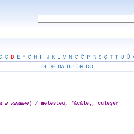
C
Ç
D
E
F
G
H
I
I
J
K
L
M
N
O
Ö
P
R
S
Ş
T
Ţ
U
Ü
DI
DE
DA
DU
DR
DO
а в квашне
) / melesteu, făcăleţ, culeşer