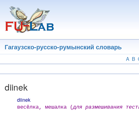
Перейти
к
основному
содержанию
Гагаузско-русско-румынский словарь
A
B
diinek
diinek
весёлка, мешалка (
для размешивания тест