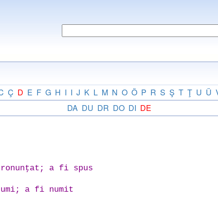
C
Ç
D
E
F
G
H
I
I
J
K
L
M
N
O
Ö
P
R
S
Ş
T
Ţ
U
Ü
DA
DU
DR
DO
DI
DE
ronunţat; a fi spus
umi; a fi numit