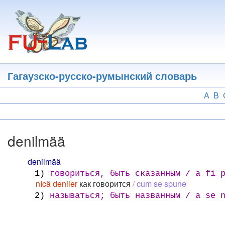
Перейти
к
основному
содержанию
Гагаузско-русско-румынский словарь
A
B
denilmää
denilmää
1)
говориться, быть сказанным / a fi p
nícä deniler
как говорится
/
cum se spune
2)
называться; быть названным / a se n