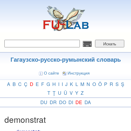
Перейти
к
основному
содержанию
Искать
Гагаузско-русско-румынский словарь
О сайте
Инструкция
A
B
C
Ç
D
E
F
G
H
I
I
J
K
L
M
N
O
Ö
P
R
S
Ş
T
Ţ
U
Ü
V
Y
Z
DU
DR
DO
DI
DE
DA
demonstrat