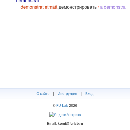
demonstrat:
demonstrat etmää
демонстрировать
/
a demonstra
|
|
О сайте
Инструкция
Вход
©
FU-Lab
2026
Email:
komi@fu-lab.ru