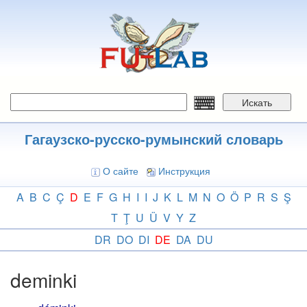
Перейти
к
основному
содержанию
Искать
Гагаузско-русско-румынский словарь
О сайте
Инструкция
A
B
C
Ç
D
E
F
G
H
I
I
J
K
L
M
N
O
Ö
P
R
S
Ş
T
Ţ
U
Ü
V
Y
Z
DR
DO
DI
DE
DA
DU
deminki