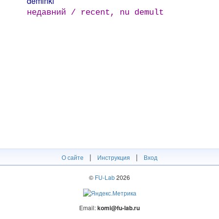
déminki
недавний / recent, nu demult
|
|
О сайте
Инструкция
Вход
©
FU-Lab
2026
Email:
komi@fu-lab.ru