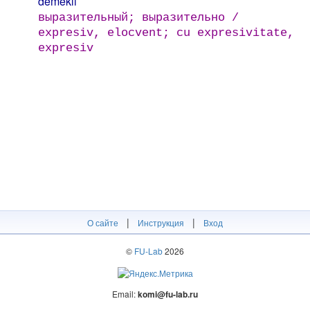
demekli
выразительный; выразительно /
expresiv, elocvent; cu expresivitate,
expresiv
|
|
О сайте
Инструкция
Вход
©
FU-Lab
2026
Email:
komi@fu-lab.ru