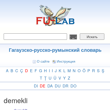
Перейти
к
основному
содержанию
Искать
Гагаузско-русско-румынский словарь
О сайте
Инструкция
A
B
C
Ç
D
E
F
G
H
I
I
J
K
L
M
N
O
Ö
P
R
S
Ş
T
Ţ
U
Ü
V
Y
Z
DI
DE
DA
DU
DR
DO
demekli