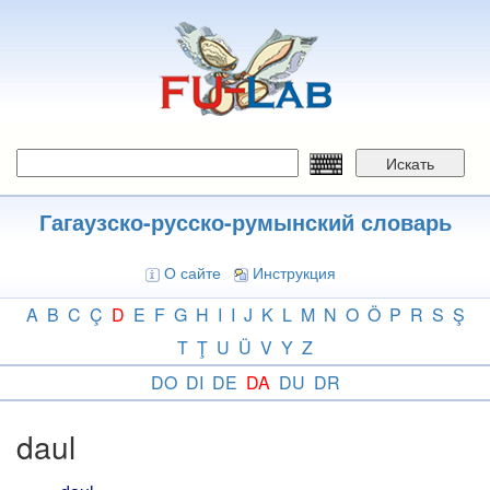
Перейти
к
основному
содержанию
Искать
Гагаузско-русско-румынский словарь
О сайте
Инструкция
A
B
C
Ç
D
E
F
G
H
I
I
J
K
L
M
N
O
Ö
P
R
S
Ş
T
Ţ
U
Ü
V
Y
Z
DO
DI
DE
DA
DU
DR
daul