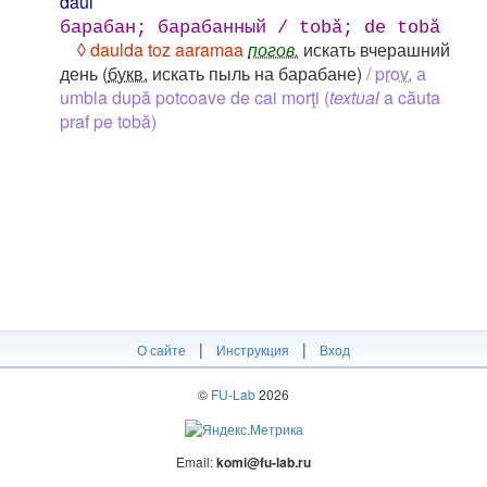
daul
барабан; барабанный / tobă; de tobă
◊ daulda toz aaramaa
погов.
искать вчерашний
день (
букв.
искать пыль на барабане)
/
prov.
а
umbla după potcoave de cai morţi (
textual
a căuta
praf pe tobă)
|
|
О сайте
Инструкция
Вход
©
FU-Lab
2026
Email:
komi@fu-lab.ru