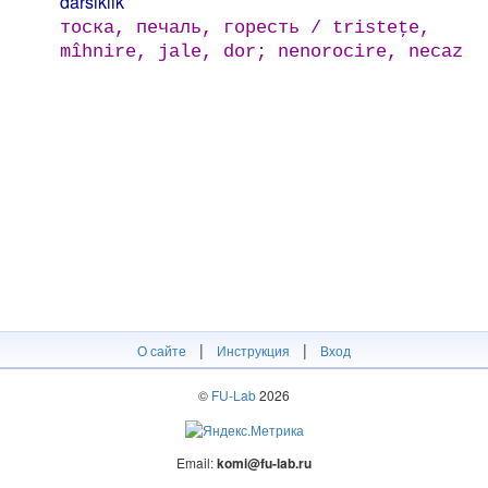
darsıklık
тоска, печаль, горесть / tristeţe,
mîhnire, jale, dor; nenorocire, necaz
|
|
О сайте
Инструкция
Вход
©
FU-Lab
2026
Email:
komi@fu-lab.ru