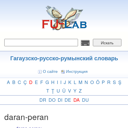
Перейти
к
основному
содержанию
Искать
Гагаузско-русско-румынский словарь
О сайте
Инструкция
A
B
C
Ç
D
E
F
G
H
I
I
J
K
L
M
N
O
Ö
P
R
S
Ş
T
Ţ
U
Ü
V
Y
Z
DR
DO
DI
DE
DA
DU
daran-peran