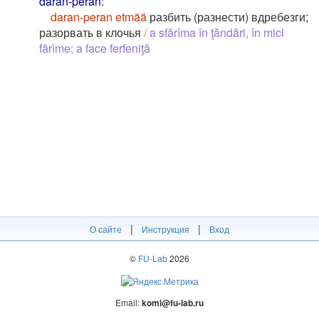
daran-peran:
daran-peran etmää
разбить (разнести) вдребезги;
разорвать в клочья
/
a sfărîma în ţăndări, în mici
fărîme; a face ferfeniţă
|
|
О сайте
Инструкция
Вход
©
FU-Lab
2026
Email:
komi@fu-lab.ru