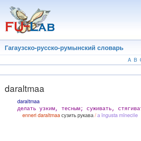
Перейти
к
основному
содержанию
Гагаузско-русско-румынский словарь
A
B
daraltmaa
daraltmaa
делать узким, тесным; суживать, стягива
enneri daraltmaa
сузить рукава
/
а îngusta mînecile