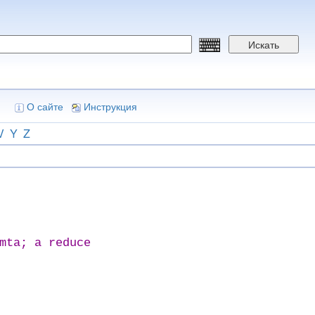
Искать
О сайте
Инструкция
V
Y
Z
mta; a reduce