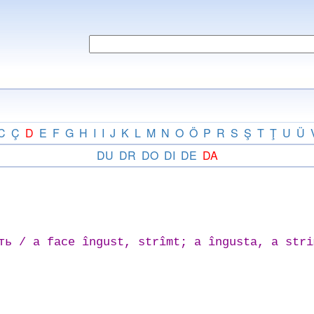
C
Ç
D
E
F
G
H
I
I
J
K
L
M
N
O
Ö
P
R
S
Ş
T
Ţ
U
Ü
DU
DR
DO
DI
DE
DA
ть / a face îngust, strîmt; a îngusta, a stri