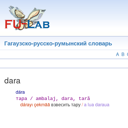
Перейти
к
основному
содержанию
Гагаузско-русско-румынский словарь
A
B
dara
dára
тара / ambalaj, dara, tară
dárayı çekmää
взвесить тару
/
a lua daraua