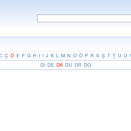
C
Ç
D
E
F
G
H
I
I
J
K
L
M
N
O
Ö
P
R
S
Ş
T
Ţ
U
Ü
DI
DE
DA
DU
DR
DO