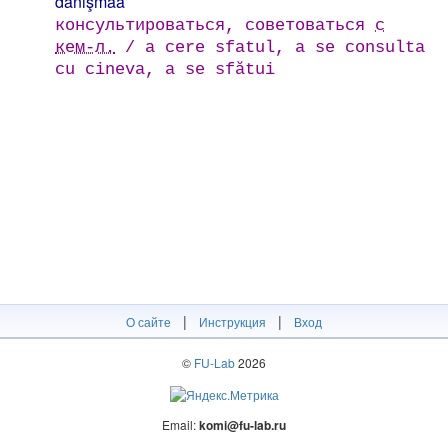
danışmaa
консультироваться, советоваться
с
кем-л.
/ a cere sfatul, a se consulta
cu cineva, a se sfătui
|
|
О сайте
Инструкция
Вход
©
FU-Lab
2026
Email:
komi@fu-lab.ru