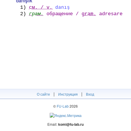
danışlık
1)
см. / v.
danış
2)
грам.
обращение /
gram.
adresare
|
|
О сайте
Инструкция
Вход
©
FU-Lab
2026
Email:
komi@fu-lab.ru