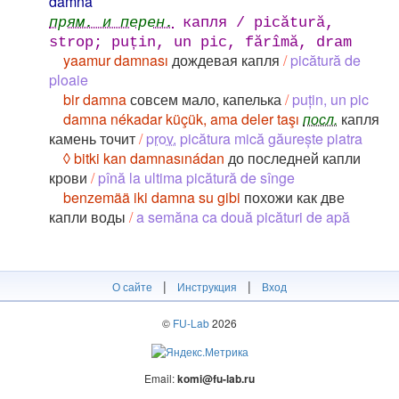
damna
прям. и перен.
капля / picătură,
strop; puțin, un pic, fărîmă, dram
yaamur damnası
дождевая капля
/
picătură de
ploaie
bir damna
совсем мало, капелька
/
puțin, un pic
damna nékadar küçük, ama deler taşı
посл.
капля
камень точит
/
prov.
picătura mică găurește piatra
◊ bitki kan damnasınádan
до последней капли
крови
/
pînă la ultima picătură de sînge
benzemää iki damna su gibi
похожи как две
капли воды
/
a semăna ca două picături de apă
|
|
О сайте
Инструкция
Вход
©
FU-Lab
2026
Email:
komi@fu-lab.ru