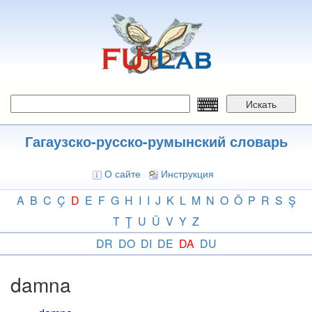
Перейти
к
основному
содержанию
Искать
Гагаузско-русско-румынский словарь
О сайте
Инструкция
A
B
C
Ç
D
E
F
G
H
I
I
J
K
L
M
N
O
Ö
P
R
S
Ş
T
Ţ
U
Ü
V
Y
Z
DR
DO
DI
DE
DA
DU
damna