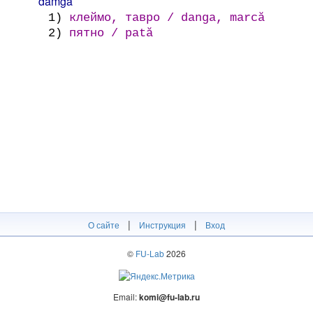
damga
1)
клеймо, тавро / danga, marcă
2)
пятно / pată
|
|
О сайте
Инструкция
Вход
©
FU-Lab
2026
Email:
komi@fu-lab.ru