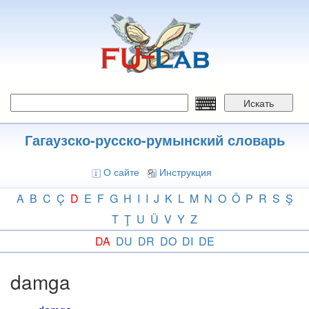
Перейти
к
основному
содержанию
Искать
Гагаузско-русско-румынский словарь
О сайте
Инструкция
A
B
C
Ç
D
E
F
G
H
I
I
J
K
L
M
N
O
Ö
P
R
S
Ş
T
Ţ
U
Ü
V
Y
Z
DA
DU
DR
DO
DI
DE
damga