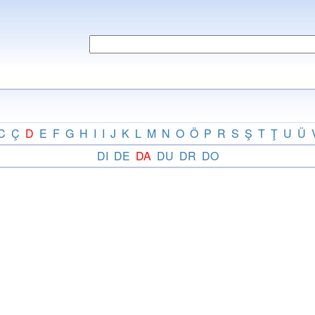
C
Ç
D
E
F
G
H
I
I
J
K
L
M
N
O
Ö
P
R
S
Ş
T
Ţ
U
Ü
DI
DE
DA
DU
DR
DO