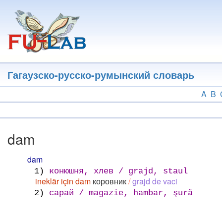
Перейти
к
основному
содержанию
Гагаузско-русско-румынский словарь
A
B
dam
dam
1)
конюшня, хлев / grajd, staul
ineklär için dam
коровник
/
grajd de vaci
2)
сарай / magazie, hambar, şură