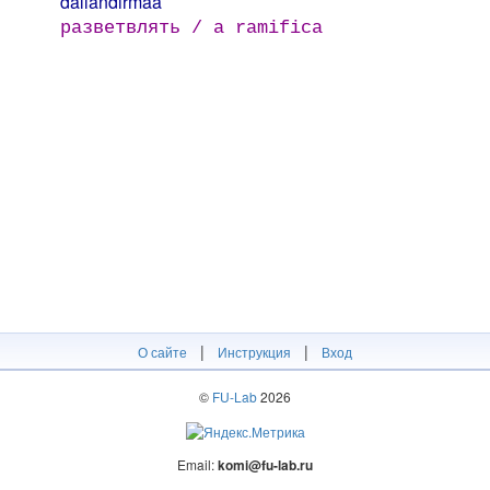
dallandırmaa
разветвлять / а ramifica
|
|
О сайте
Инструкция
Вход
©
FU-Lab
2026
Email:
komi@fu-lab.ru