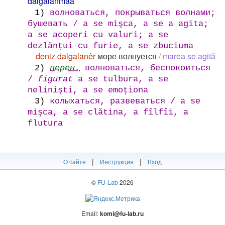
dalgalanmaa
1)
волноваться, покрываться волнами;
бушевать / a se mişca, a se a agita;
a se acoperi cu valuri; a se
dezlănţui cu furie, a se zbuciuma
deniz dalgalanêr
море волнуется
/
marea se agită
2)
перен.
волноваться, беспокоиться
/
figurat
a se tulbura, a se
nelinişti, a se emoţiona
3)
колыхаться, развеваться / a se
mişca, a se clătina, a fîlfîi, a
flutura
|
|
О сайте
Инструкция
Вход
©
FU-Lab
2026
Email:
komi@fu-lab.ru