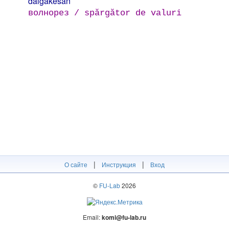
dalgakesän
волнорез / spărgător de valuri
|
|
О сайте
Инструкция
Вход
©
FU-Lab
2026
Email:
komi@fu-lab.ru