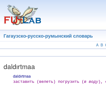
Перейти
к
основному
содержанию
Гагаузско-русско-румынский словарь
A
B
daldırtmaa
daldırtmaa
заставить (велеть) погрузить (
в воду
), 