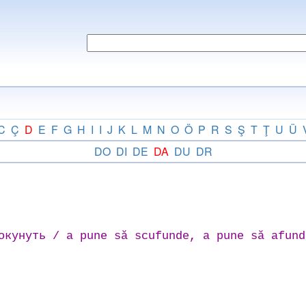
C
Ç
D
E
F
G
H
I
I
J
K
L
M
N
O
Ö
P
R
S
Ş
T
Ţ
U
Ü
DO
DI
DE
DA
DU
DR
окунуть / а pune să scufunde, a pune să afund