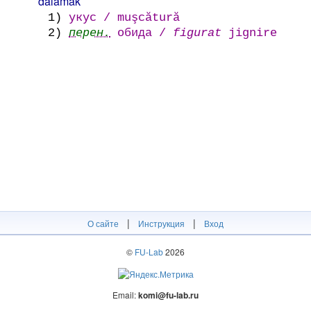
dalamak
1)
укус / muşcătură
2)
перен.
обида /
figurat
jignire
|
|
О сайте
Инструкция
Вход
©
FU-Lab
2026
Email:
komi@fu-lab.ru