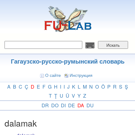
Перейти
к
основному
содержанию
Искать
Гагаузско-русско-румынский словарь
О сайте
Инструкция
A
B
C
Ç
D
E
F
G
H
I
I
J
K
L
M
N
O
Ö
P
R
S
Ş
T
Ţ
U
Ü
V
Y
Z
DR
DO
DI
DE
DA
DU
dalamak