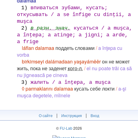
dalamaa
1)
впиваться зубами, кусать;
откусывать / a se înfige cu dinţii, a
muşca
2)
в разн. знач.
кусаться / a muşca,
a înţepa; а atinge; a jigni; a arde,
a frige
láflan dalamaa
поддеть словами
/
a înţepa cu
vorba
birkimseyi dalámadaan yaşayámêêr
он не может
жить, пока не заденет
кого-л.
/
el nu poate trăi ca să
nu jignească pe cineva
3)
жалить / a înţepa, a muşca
◊ parmaklarını dalamaa
кусать себе локти
/
a-şi
muşca degetele, mîinele
|
|
О сайте
Инструкция
Вход
©
FU-Lab
2026