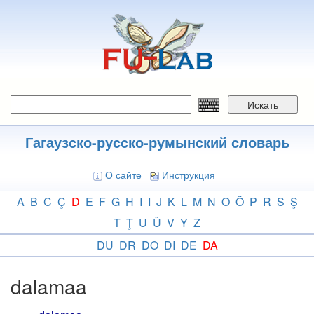
Перейти
к
основному
содержанию
Искать
Гагаузско-русско-румынский словарь
О сайте
Инструкция
A
B
C
Ç
D
E
F
G
H
I
I
J
K
L
M
N
O
Ö
P
R
S
Ş
T
Ţ
U
Ü
V
Y
Z
DU
DR
DO
DI
DE
DA
dalamaa