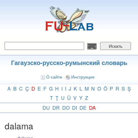
Перейти
к
основному
содержанию
Искать
Гагаузско-русско-румынский словарь
О сайте
Инструкция
A
B
C
Ç
D
E
F
G
H
I
I
J
K
L
M
N
O
Ö
P
R
S
Ş
T
Ţ
U
Ü
V
Y
Z
DU
DR
DO
DI
DE
DA
dalama