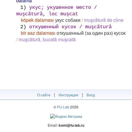
dalama
1)
укус; укушенное место /
muşcătură, loc muşcat
köpek dalaması
укус собаки
/
muşcătură de cîıne
2)
откушенный кусок / muşcătură
bir aaz dalaması
откушенный (за один раз) кусок
/
muşcătură, bucată muşcată
|
|
О сайте
Инструкция
Вход
©
FU-Lab
2026
Email:
komi@fu-lab.ru