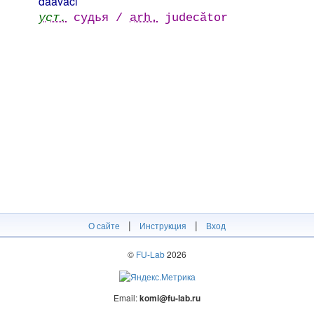
daavacı
уст.
судья /
arh.
judecător
|
|
О сайте
Инструкция
Вход
©
FU-Lab
2026
Email:
komi@fu-lab.ru