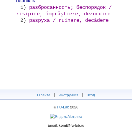
daanıklık
1)
разбросанность; беспорядок /
risipire, împrăştiere; dezordine
2)
разруха / ruinare, decădere
|
|
О сайте
Инструкция
Вход
©
FU-Lab
2026
Email:
komi@fu-lab.ru