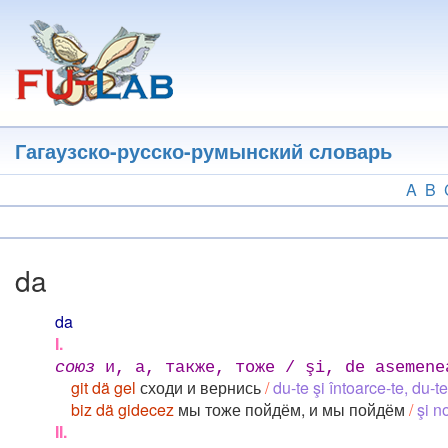
Перейти
к
основному
содержанию
Гагаузско-русско-румынский словарь
A
B
da
da
I.
союз
и, а, также, тоже / şi, de asemene
git dä gel
сходи и вернись
/
du-te şi întoarce-te, du-te
biz dä gidecez
мы тоже пойдём, и мы пойдём
/
şi n
II.