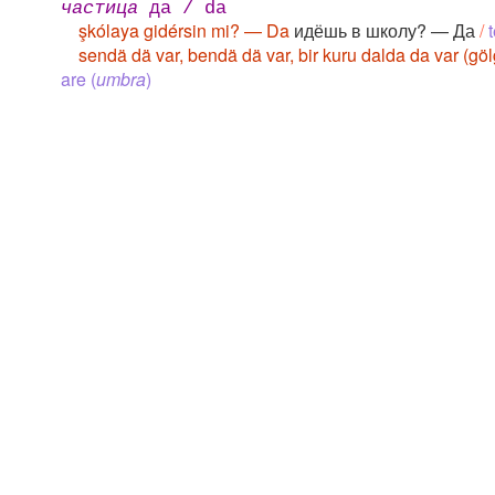
частица
да / da
şkólaya gidérsin mi? — Da
идёшь в школу? — Да
/
sendä dä var, bendä dä var, bir kuru dalda da var (gö
are (
umbra
)