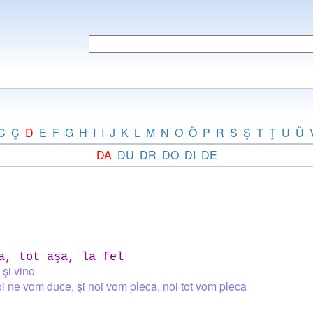
C
Ç
D
E
F
G
H
I
I
J
K
L
M
N
O
Ö
P
R
S
Ş
T
Ţ
U
Ü
DA
DU
DR
DO
DI
DE
a, tot aşa, la fel
 şi vino
oi ne vom duce, şi noi vom pleca, noi tot vom pleca