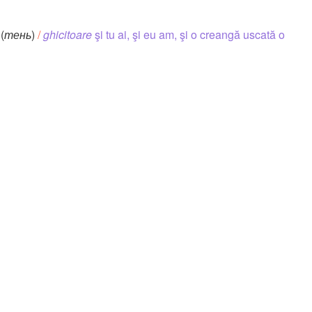
(
тень
)
/
ghicitoare
şi tu ai, şi eu am, şi o creangă uscată o