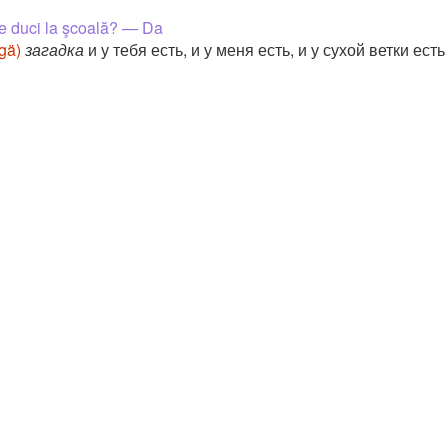
te duci la şcoală? — Da
lgä)
загадка
и у тебя есть, и у меня есть, и у сухой ветки есть 