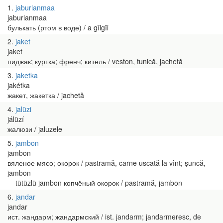
1
jaburlanmaa
jaburlanmaa
булькать (ртом в воде) / a gîlgîi
2
jaket
jaket
пиджак; куртка; френч; китель / veston, tunică, jachetă
3
jaketka
jakétka
жакет, жакетка / jachetă
4
jalüzi
jálüzí
жалюзи / jaluzele
5
jambon
jambon
вяленое мясо; окорок / pastramă, carne uscată la vînt; şuncă,
jambon
tütüzlü jambon копчёный окорок / pastramă, jambon
6
jandar
jandar
ист. жандарм; жандармский / ist. jandarm; jandarmeresc, de