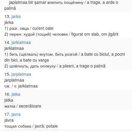
japlatmaa bir şamar влепить пощёчину / a trage, a arde o
palmă
13
jarka
járka
1) разг. овца / curent oaie
2) перен. худой (тощий) человек / figurat om slab, om jigărit
14
jarklatmaa
jarklatmaa
1) бить (щёлкать) кнутом, бить розгой / a bate cu biciul, a pocni
din bici, a bate cu varga
2) шлёпнуть, дать оплеуху / a plesni, a trage o palmă
15
jarplatmaa
jarplatmaa
см. / v. jarklatmaa
16
jatka
játka
жатка / secerătoare
17
javra
jávra
тощая собака / javră; potaie