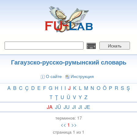
Перейти
к
основному
содержанию
Искать
Гагаузско-русско-румынский словарь
О сайте
Инструкция
A
B
C
Ç
D
E
F
G
H
I
I
J
K
L
M
N
O
Ö
P
R
S
Ş
T
Ţ
U
Ü
V
Y
Z
JA
JÜ
JU
JI
JI
JE
терминов:
17
<<
1
>>
страница 1 из 1