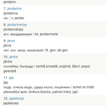
jandarm
7
jandarma
jandárma
см. / v. jandar
8
jandarmeriya
jandarmériya
ист. жандармерия / ist. jandarmerie
9
janra
jánra
лит. иск. жанр; жанровый / lit. gen; de gen
10
jantra
jántra
похлёбка; баланда / ciorbă proastă; poşircă, lături; popul.
geandră
11
jap
jap
подр. плеску воды, удару кнута, пощёчине / sunet ce imită
pleoscăitul apei, lovitura biciului, palmei interj. jap!
12
japlatmaa
japlatmaa: