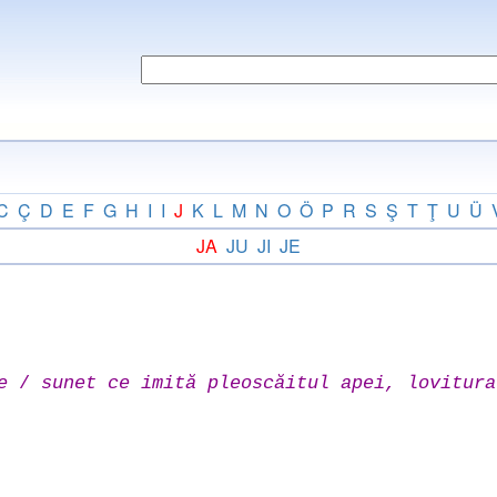
C
Ç
D
E
F
G
H
I
I
J
K
L
M
N
O
Ö
P
R
S
Ş
T
Ţ
U
Ü
JA
JU
JI
JE
е
/
sunet ce imită pleoscăitul apei, lovitura