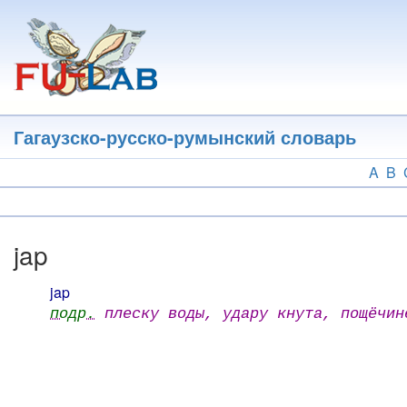
Перейти
к
основному
содержанию
Гагаузско-русско-румынский словарь
A
B
jap
jap
подр.
плеску воды, удару кнута, пощёчин