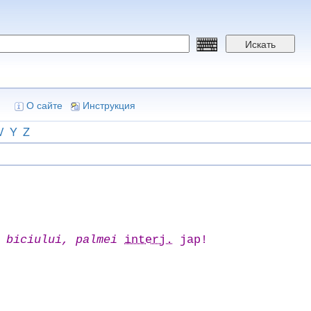
Искать
О сайте
Инструкция
V
Y
Z
 biciului, palmei
interj.
jap!