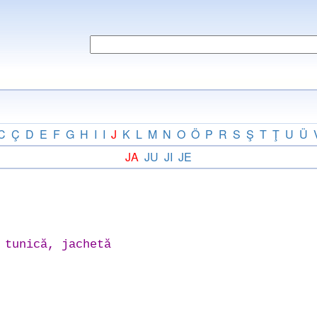
C
Ç
D
E
F
G
H
I
I
J
K
L
M
N
O
Ö
P
R
S
Ş
T
Ţ
U
Ü
JA
JU
JI
JE
 tunică, jachetă