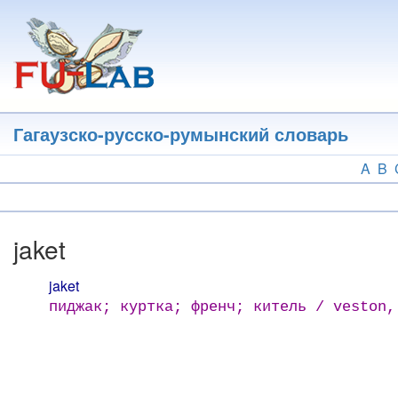
Перейти
к
основному
содержанию
Гагаузско-русско-румынский словарь
A
B
jaket
jaket
пиджак; куртка; френч; китель / veston,