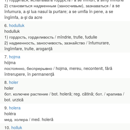
2) становиться надменным (заносчивым), зазнаваться / a se
înfumura, a-şi lua nasul la purtare; a se umfla în pene, a se
îngîmfa, a-şi da acre
6
hodulluk
hodulluk
1) гордость, горделивость / mîndrie, trufie, fudulie
2) надменность, заносчивость, зазнайство / înfumurare,
îngîmfare, trufie, aroganţă
7
hojma
hójma
постоянно, беспрерывно / hojma, mereu, necontenit, fără
întrerupere, în permanenţă
8
holer
holer
бот. колючее растение / bot. holeră; reg. cătină; бот. / крапива /
bot. urzică
9
holera
holéra
мед. холера / med. holeră
10
holluk