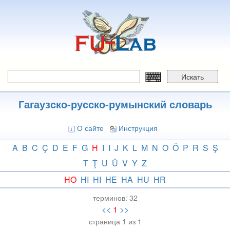
Перейти
к
основному
содержанию
Искать
Гагаузско-русско-румынский словарь
О сайте
Инструкция
A
B
C
Ç
D
E
F
G
H
I
I
J
K
L
M
N
O
Ö
P
R
S
Ş
T
Ţ
U
Ü
V
Y
Z
HO
HI
HI
HE
HA
HU
HR
терминов:
32
<<
1
>>
страница 1 из 1