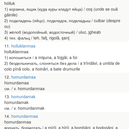
hólluk
1) корзина, ящик (куда куры кладут яйца) / coş (unde se ouă
găinile)
2) подкладень (яйцо), подкладок, подкладыш / cuibar (despre
ou)
3) жёлоб (водопойный, водосточный) / uluc, jgheab
4) тех. фальц / teh. falţ, rigolă, şanţ
11
holluklanmaa
holluklanmaa
1) копошиться / a mişuna, a fojgăi, a foi
2) бездельничать, слоняться без дела / a trîndăvi, a umbla de
colo pînă colo, a hoinări, a bate drumurile
12
homurdamaa
homurdamaa
см. / v. homurdanmaa
13
homurdamak
homurdamak
см. / v. homurdanmak
14
homurdanmaa
homurdanmaa
ворчать, бормотать / a mîrîi, a hîrîi, a bombăni, a bodogăni, a