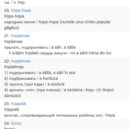
см. / v. hop
20
hopa-hopa
hópa-hópa
народная песня / hopa-hopa (numele unui cîntec popular
găgăuz)
21
hoplamaa
hoplamaa
прыгать, подпрыгивать / a sări, a sălta
◊ ürääm hopladı сердце ёкнуло / mi-a sărit inima din loc
22
hoplatmaa
hoplatmaa
1) подпрыгивать / a sălta, a sări în sus
2) подбрасывать / a hurduca
3) трусить (при езде) / a scutura
4) кричать «гоп» (при пляске) / a exclama «hop» (în timpul
dansului)
23
hoppalä
hóppalä
возглас, сопровождающий тетешканье ребёнка хоп / hopa
24
horoz
horoz