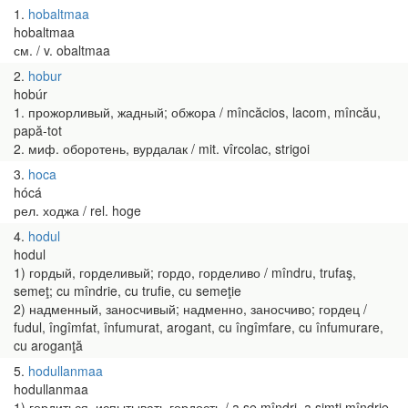
1
hobaltmaa
hobaltmaa
см. / v. obaltmaa
2
hobur
hobúr
1. прожорливый, жадный; обжора / mîncăcios, lacom, mîncău,
papă-tot
2. миф. оборотень, вурдалак / mit. vîrcolac, strigoi
3
hoca
hócá
рел. ходжа / rel. hoge
4
hodul
hodul
1) гордый, горделивый; гордо, горделиво / mîndru, trufaş,
semeţ; cu mîndrie, cu trufie, cu semeţie
2) надменный, заносчивый; надменно, заносчиво; гордец /
fudul, îngîmfat, înfumurat, arogant, cu îngîmfare, cu înfumurare,
cu aroganţă
5
hodullanmaa
hodullanmaa
1) гордиться, испытывать гордость / a se mîndri, a simţi mîndrie