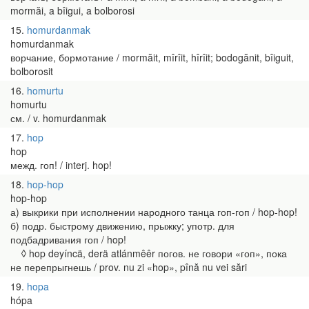
mormăi, a bîigui, a bolborosi
15
homurdanmak
homurdanmak
ворчание, бормотание / mormăit, mîrîit, hîrîit; bodogănit, bîiguit,
bolborosit
16
homurtu
homurtu
см. / v. homurdanmak
17
hop
hop
межд. гоп! / interj. hop!
18
hop-hop
hop-hop
а) выкрики при исполнении народного танца гоп-гоп / hop-hop!
б) подр. быстрому движению, прыжку; употр. для
подбадривания гоп / hop!
◊ hop deyíncä, derä atlánmêêr погов. не говори «гоп», пока
не перепрыгнешь / prov. nu zi «hop», pînă nu vei sări
19
hopa
hópa