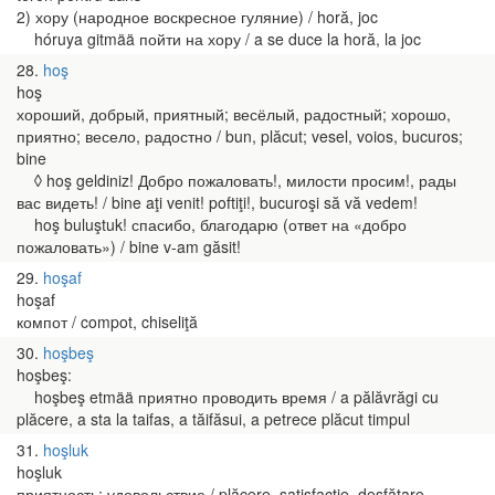
2) хору (народное воскресное гуляние) / horă, joc
hóruya gitmää пойти на хору / a se duce la horă, la joc
28
hoş
hoş
хороший, добрый, приятный; весёлый, радостный; хорошо,
приятно; весело, радостно / bun, plăcut; vesel, voios, bucuros;
bine
◊ hoş geldiniz! Добро пожаловать!, милости просим!, рады
вас видеть! / bine aţi venit! poftiţi!, bucuroşi să vă vedem!
hoş buluştuk! спасибо, благодарю (ответ на «добро
пожаловать») / bine v-am găsit!
29
hoşaf
hoşaf
компот / compot, chiseliţă
30
hoşbeş
hoşbeş:
hoşbeş etmää приятно проводить время / a pălăvrăgi cu
plăcere, a sta la taifas, a tăifăsui, a petrece plăcut timpul
31
hoşluk
hoşluk
приятность; удовольствие / plăcere, satisfacţie, desfătare,