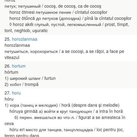
петух; петушиный / cocoş, de cocoş, ca de cocoş
horoz ötmesi петушиное пение / cîntatul cocoşilor
horoz ötǘncä до петухов (допоздна) / pînă la cîntatul cocoşilor
◊ horoz akıllı глупый, пустой, легкомысленный / prost, tîmpit,
tont, neghiob, uşuratic
25
horozlanmaa
horozlanmaa
петушиться, хорохориться / a se cocoşi, a se răţoi, a face pe
viteazul
26
hortum
hórtum
1) широкий шланг / furtun
2) хобот / trompă
27
horu
hóru
1) хора (танец и мелодия) / horă (despre dans şi melodie)
hóruya girmää а) войти в круг танцующих / a intra în horă
б) перен. вмешаться во что-л. / figurat a se amesteca în
ceva
hóru eri место для танцев, танцплощадка / loc pentru joc,
teren pentru dans