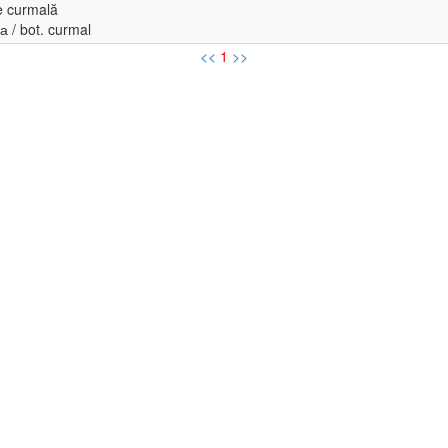
e curmală
/ bot. curmal
<<
1
>>