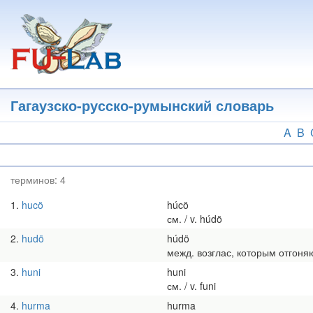
Перейти
к
основному
содержанию
Гагаузско-русско-румынский словарь
A
B
терминов:
4
1
hucö
húcö
см. / v. húdö
2
hudö
húdö
межд. возглас, которым отгоняют 
3
huni
huni
см. / v. funi
4
hurma
hurma