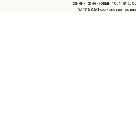
финик; финиковый / curmală, d
hurma aacı финиковая пальма 