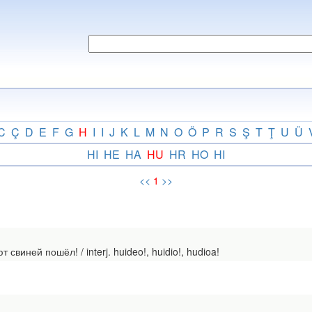
C
Ç
D
E
F
G
H
I
I
J
K
L
M
N
O
Ö
P
R
S
Ş
T
Ţ
U
Ü
HI
HE
HA
HU
HR
HO
HI
<<
1
>>
свиней пошёл! / interj. huideo!, huidio!, hudioa!