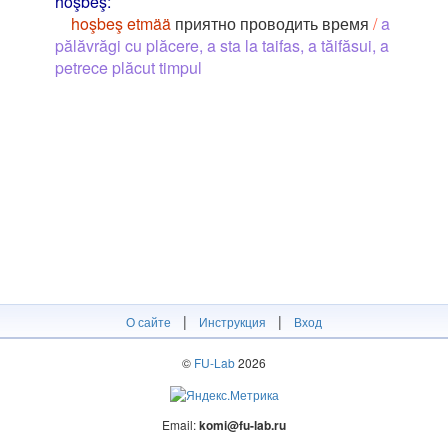
hoşbeş:
hoşbeş etmää
приятно проводить время
/
a
pălăvrăgi cu plăcere, a sta la taifas, a tăifăsui, a
petrece plăcut timpul
|
|
О сайте
Инструкция
Вход
©
FU-Lab
2026
Email:
komi@fu-lab.ru