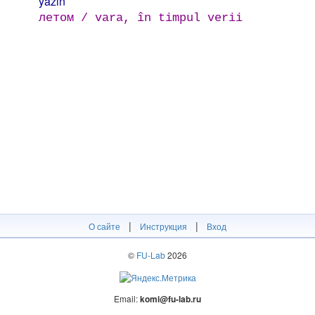
yázın
летом / vara, în timpul verii
|
|
О сайте
Инструкция
Вход
©
FU-Lab
2026
Email:
komi@fu-lab.ru