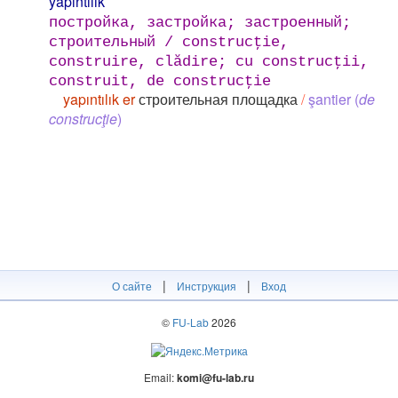
yapıntılık
постройка, застройка; застроенный;
строительный / construcţie,
construire, clădire; cu construcţii,
construit, de construcţie
yapıntılık er
строительная площадка
/
şantier (
de
construcţie
)
|
|
О сайте
Инструкция
Вход
©
FU-Lab
2026
Email:
komi@fu-lab.ru