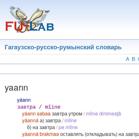
Перейти
к
основному
содержанию
Гагаузско-русско-румынский словарь
A
B
yaarın
yáarın
завтра / mîine
yáarın sabaa
завтра утром
/
mîine dimineaţă
yáarıná
а) завтра
/
mîine
б) на завтра
/
pe mîine
yáarıná brakmaa
оставлять (откладывать) на завт