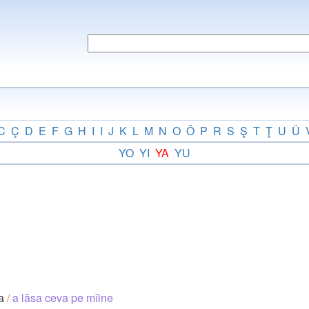
C
Ç
D
E
F
G
H
I
I
J
K
L
M
N
O
Ö
P
R
S
Ş
T
Ţ
U
Ü
YO
YI
YA
YU
ра
/
a lăsa ceva pe mîine