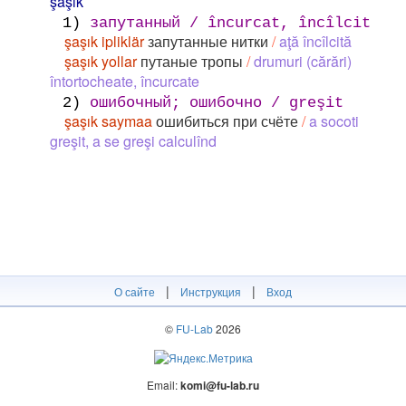
şaşık
1)
запутанный / încurcat, încîlcit
şaşık ipliklär
запутанные нитки
/
aţă încîlcită
şaşık yollar
путаные тропы
/
drumuri (cărări)
întortocheate, încurcate
2)
ошибочный; ошибочно / greşit
şaşık saymaa
ошибиться при счёте
/
a socoti
greşit, a se greşi calculînd
|
|
О сайте
Инструкция
Вход
©
FU-Lab
2026
Email:
komi@fu-lab.ru