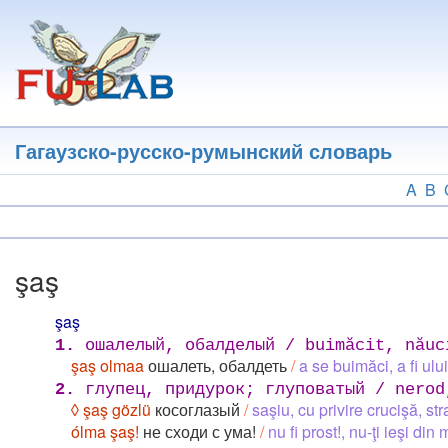
Перейти
к
основному
содержанию
Гагаузско-русско-румынский словарь
A
B
şaş
şaş
1.
ошалелый, обалделый / buimăcit, năuc
şaş olmaa
ошалеть, обалдеть
/
a se buimăci, a fi ulu
2.
глупец, придурок; глуповатый / nerod
◊ şaş gözlü
косоглазый
/
saşiu, cu privire crucişă, str
ólma şaş!
не сходи с ума!
/
nu fi prost!, nu-ţi ieşi din m