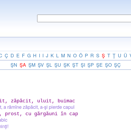
C
Ç
D
E
F
G
H
I
I
J
K
L
M
N
O
Ö
P
R
S
Ş
T
Ţ
U
Ü
ŞN
ŞA
ŞM
ŞV
ŞL
ŞU
ŞK
ŞT
ŞI
ŞP
ŞE
ŞO
ŞÇ
it, zăpăcit, uluit, buimac
it, a rămîne zăpăcit, a-şi pierde capul
, prost, cu gărgăuni în cap
abic
inţi!