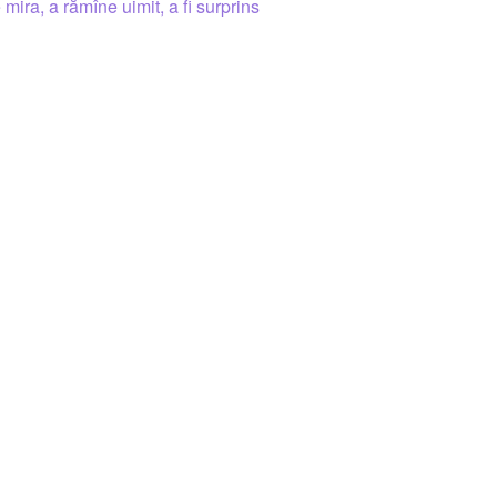
 mira, a rămîne uimit, a fi surprins