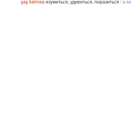
şaş kalmaa
изумиться, удивиться, поразиться
/
a se